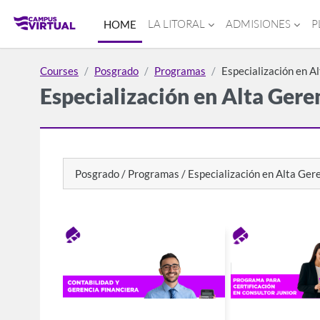
Skip to main content
LA LITORAL
ADMISIONES
P
HOME
Courses
Posgrado
Programas
Especialización en A
Especialización en Alta Gere
Course categories