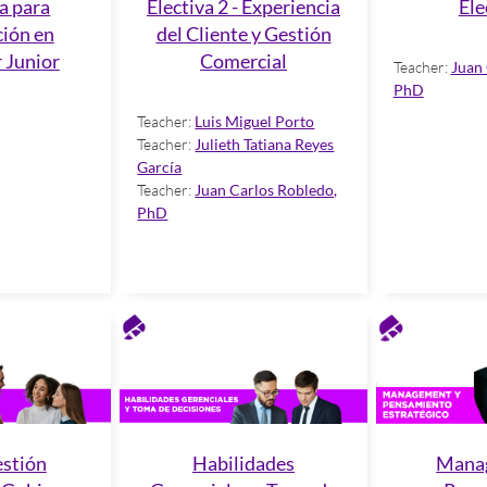
a para
Electiva 2 - Experiencia
Ele
ción en
del Cliente y Gestión
 Junior
Comercial
Teacher:
Juan 
PhD
Teacher:
Luis Miguel Porto
Teacher:
Julieth Tatiana Reyes
García
Teacher:
Juan Carlos Robledo,
PhD
estión
Habilidades
Mana