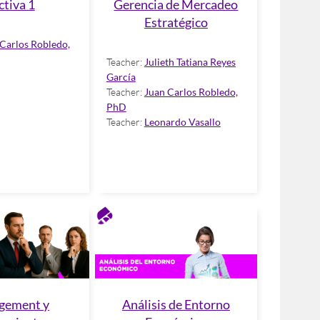
ctiva 1
Gerencia de Mercadeo
Estratégico
Carlos Robledo,
Teacher:
Julieth Tatiana Reyes
García
Teacher:
Juan Carlos Robledo,
PhD
Teacher:
Leonardo Vasallo
gement y
Análisis de Entorno