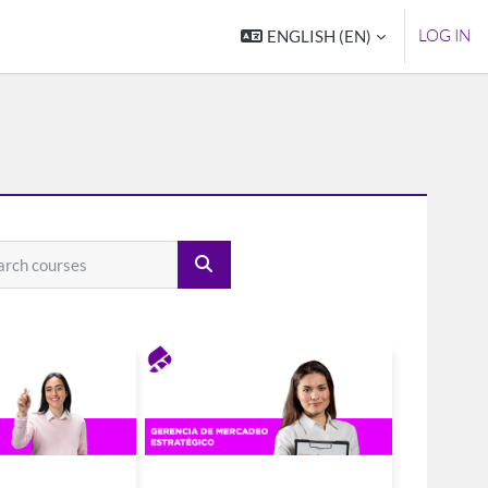
LOG IN
ENGLISH ‎(EN)‎
SEARCH COURSES
h courses